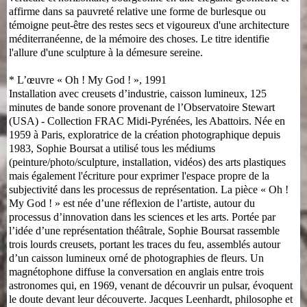
affirme dans sa pauvreté relative une forme de burlesque ou
témoigne peut-être des restes secs et vigoureux d'une architecture
méditerranéenne, de la mémoire des choses. Le titre identifie
l'allure d'une sculpture à la démesure sereine.
* L’œuvre « Oh ! My God ! », 1991
Installation avec creusets d’industrie, caisson lumineux, 125
minutes de bande sonore provenant de l’Observatoire Stewart
(USA) - Collection FRAC Midi-Pyrénées, les Abattoirs. Née en
1959 à Paris, exploratrice de la création photographique depuis
1983, Sophie Boursat a utilisé tous les médiums
(peinture/photo/sculpture, installation, vidéos) des arts plastiques
mais également l'écriture pour exprimer l'espace propre de la
subjectivité dans les processus de représentation. La pièce « Oh !
My God ! » est née d’une réflexion de l’artiste, autour du
processus d’innovation dans les sciences et les arts. Portée par
l’idée d’une représentation théâtrale, Sophie Boursat rassemble
trois lourds creusets, portant les traces du feu, assemblés autour
d’un caisson lumineux orné de photographies de fleurs. Un
magnétophone diffuse la conversation en anglais entre trois
astronomes qui, en 1969, venant de découvrir un pulsar, évoquent
le doute devant leur découverte. Jacques Leenhardt, philosophe et