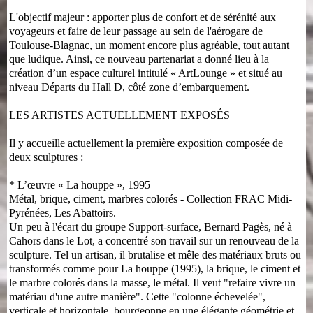
L'objectif majeur : apporter plus de confort et de sérénité aux
voyageurs et faire de leur passage au sein de l'aérogare de
Toulouse-Blagnac, un moment encore plus agréable, tout autant
que ludique. Ainsi, ce nouveau partenariat a donné lieu à la
création d’un espace culturel intitulé « ArtLounge » et situé au
niveau Départs du Hall D, côté zone d’embarquement.
LES ARTISTES ACTUELLEMENT EXPOSÉS
Il y accueille actuellement la première exposition composée de
deux sculptures :
* L’œuvre « La houppe », 1995
Métal, brique, ciment, marbres colorés - Collection FRAC Midi-
Pyrénées, Les Abattoirs.
Un peu à l'écart du groupe Support-surface, Bernard Pagès, né à
Cahors dans le Lot, a concentré son travail sur un renouveau de la
sculpture. Tel un artisan, il brutalise et mêle des matériaux bruts ou
transformés comme pour La houppe (1995), la brique, le ciment et
le marbre colorés dans la masse, le métal. Il veut "refaire vivre un
matériau d'une autre manière". Cette "colonne échevelée",
verticale et horizontale, bourgeonne en une élégante géométrie et